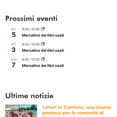
Prossimi eventi
9:30
/
12:30
SET
5
Mercatino dei libri usati
9:30
/
12:30
OTT
3
Mercatino dei libri usati
9:30
/
12:30
NOV
7
Mercatino dei libri usati
Vedi Calendario
Ultime notizie
Lettori in Cantiere, una risorsa
preziosa per la comunità di