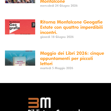
Monfalcone
mercoledì 24 Giugno 2026
Ritorna Monfalcone Geogafie
Estate con quattro imperdibili
incontri.
giovedì 18 Giugno 2026
Maggio dei Libri 2026: cinque
appuntamenti per piccoli
lettori
martedì 5 Maggio 2026