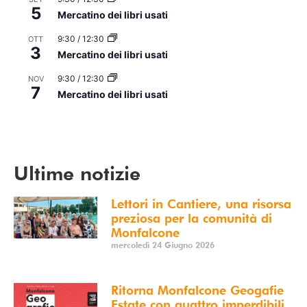
5
Mercatino dei libri usati
9:30
/
12:30
OTT
3
Mercatino dei libri usati
9:30
/
12:30
NOV
7
Mercatino dei libri usati
Vedi Calendario
Ultime notizie
Lettori in Cantiere, una risorsa
preziosa per la comunità di
Monfalcone
mercoledì 24 Giugno 2026
Ritorna Monfalcone Geogafie
Estate con quattro imperdibili