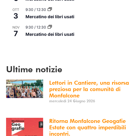
9:30
/
12:30
OTT
3
Mercatino dei libri usati
9:30
/
12:30
NOV
7
Mercatino dei libri usati
Vedi Calendario
Ultime notizie
Lettori in Cantiere, una risorsa
preziosa per la comunità di
Monfalcone
mercoledì 24 Giugno 2026
Ritorna Monfalcone Geogafie
Estate con quattro imperdibili
incontri.