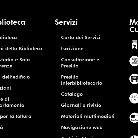
blioteca
Servizi
Mo
Cu
blioteca
Carta dei Servizi
ni della Biblioteca
Iscrizione
studio e Sala
Consultazione e
renze
Prestito
 dell’edificio
Prestito
interbibliotecario
zioni
Catalogo
e di
ortamento
Giornali e riviste
per la lettura
Materiali multimediali
tà
Navigazione web