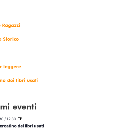
e Ragazzi
o Storico
r leggere
no dei libri usati
imi eventi
30
/
12:30
rcatino dei libri usati