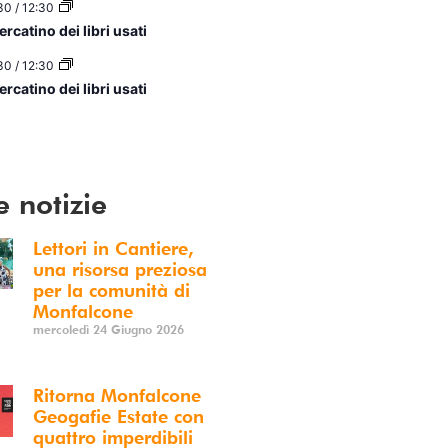
30
/
12:30
rcatino dei libri usati
30
/
12:30
rcatino dei libri usati
ario
e notizie
Lettori in Cantiere,
una risorsa preziosa
per la comunità di
Monfalcone
mercoledì 24 Giugno 2026
Ritorna Monfalcone
Geogafie Estate con
quattro imperdibili