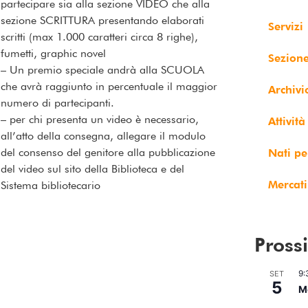
partecipare sia alla sezione VIDEO che alla
sezione SCRITTURA presentando elaborati
Servizi
scritti (max 1.000 caratteri circa 8 righe),
fumetti, graphic novel
Sezion
– Un premio speciale andrà alla SCUOLA
che avrà raggiunto in percentuale il maggior
Archivi
numero di partecipanti.
– per chi presenta un video è necessario,
Attività
all’atto della consegna, allegare il modulo
del consenso del genitore alla pubblicazione
Nati pe
del video sul sito della Biblioteca e del
Mercati
Sistema bibliotecario
Pross
9:
SET
5
Me