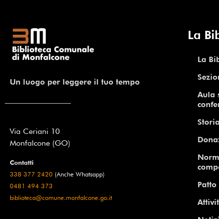
La Bi
La Bi
Sezio
Un luogo per leggere il tuo tempo
Aula 
confe
Storia
Via Ceriani 10
Dona
Monfalcone (GO)
Norm
Contatti
comp
338 377 2420
(Anche Whatsapp)
Patto 
0481 494 373
biblioteca@comune.monfalcone.go.it
Attivi