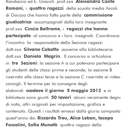
Randaccio ed E. Giacich prof.ssa
Alessandra Conte
Romani
, i
quattro ragazzi
della scuola media Ascoli
di Gorizia che hanno fatto parte della
commissione
giudicatrice
accompagnati dalla loro insegnante
prof.ssa
Cinzia Beltrame
, i
ragazzi che hanno
partecipato
al concorso e i loro insegnati. Coordinava
l’incontro la responsabile della Sezione ragazzi
dott.ssa
Silvana Cobatto
assieme alla bibliotecaria
dott.ssa
Daniela Magrin
. Il concorso si articolava
in
tre Sezioni
: la sezione A a cui potevano partecipare
gli studenti delle classi prime e seconde, la sezione B
riservato alle classi terze e la sezione C riservata ai video
consigli. Il termine per la consegna degli
elaborati
scadeva il giorno 5 maggio 2012
e in
biblioteca sono giunti
50 lavori
alcuni veramente degni
di nota, altri originali per impostazione, grafica e
contenuto. Questi i risultati emessi dalla giuria composta
quest’anno da:
Riccardo Treu, Alice Leban, Iacopo
Foscolini, Sofia Munafò
quattro ragazzi della