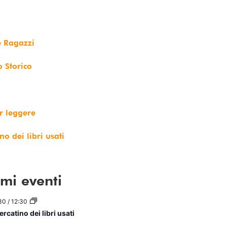
e Ragazzi
o Storico
r leggere
no dei libri usati
imi eventi
30
/
12:30
rcatino dei libri usati