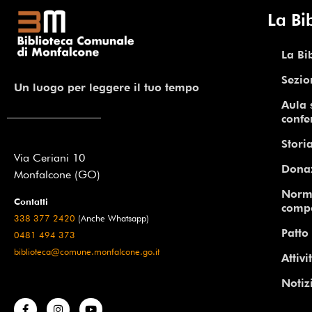
La Bi
La Bi
Sezio
Un luogo per leggere il tuo tempo
Aula 
confe
Storia
Via Ceriani 10
Dona
Monfalcone (GO)
Norm
Contatti
comp
338 377 2420
(Anche Whatsapp)
Patto 
0481 494 373
biblioteca@comune.monfalcone.go.it
Attivi
Notiz