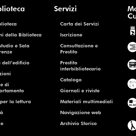
blioteca
Servizi
Mo
Cu
blioteca
Carta dei Servizi
ni della Biblioteca
Iscrizione
studio e Sala
Consultazione e
renze
Prestito
 dell’edificio
Prestito
interbibliotecario
zioni
Catalogo
e di
ortamento
Giornali e riviste
per la lettura
Materiali multimediali
tà
Navigazione web
ie
Archivio Storico