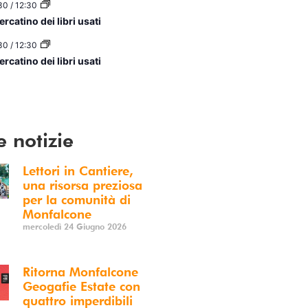
30
/
12:30
rcatino dei libri usati
30
/
12:30
rcatino dei libri usati
ario
e notizie
Lettori in Cantiere,
una risorsa preziosa
per la comunità di
Monfalcone
mercoledì 24 Giugno 2026
Ritorna Monfalcone
Geogafie Estate con
quattro imperdibili