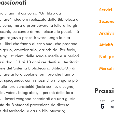
assionati
Servizi
dici anni il concorso “Un libro da
gliare”, ideato e realizzato dalla Biblioteca di
Sezion
lcone, mira a promuovere la lettura tra gli
scenti, cercando di moltiplicare le possibilità
Archivi
gni ragazzo possa trovare lungo la sua
a i libri che fanno al caso suo, che possano
Attività
olgerlo, emozionarlo, arricchirlo. Per farlo,
e agli studenti delle scuole medie e superiori
Nati pe
zzi dagli 11 ai 18 anni residenti sul territorio
one del Sistema Bibliotecario BiblioGO!) di
Mercati
gliare ai loro coetanei un libro che hanno
, spiegando, con i mezzi che ritengono più
 alla loro sensibilità (testo scritto, disegno,
Pross
to, video, fotografia), il perché della loro
a. I lavori vengono esaminati da una giuria
9:
SET
ta da 8 studenti provenienti da diverse
5
Me
 del territorio, e da un bibliotecario; i