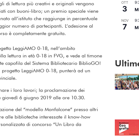
9:
OTT
gli di lettura più creativi e originali vengono
3
Me
ati con buoni-libro; un premio speciale viene
nato all’istituto che raggiunge in percentuale
9:
NOV
7
ggior numero di partecipanti. L’adesione al
Me
rso è completamente gratuita.
Vedi Calend
rogetto LeggiAMO 0-18, nell’ambito
la lettura in età 0-18 in FVG, e vede al timone
Ultim
te capofila del Sistema Bibliotecario BiblioGO!
 al progetto LeggiAMO 0-18, punterà ad un
vinciale.
re i loro lavori; la proclamazione dei
e giovedì 6 giugno 2019 alle ore 10.30.
rtazione del “modello Monfalcone” presso altri
re alle biblioteche interessate il know-how
sonalizzata di concorso “Un Libro da