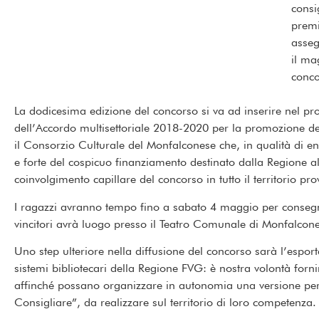
consi
premi
asseg
il ma
conco
La dodicesima edizione del concorso si va ad inserire nel p
dell’Accordo multisettoriale 2018-2020 per la promozione del
il Consorzio Culturale del Monfalconese che, in qualità di en
e forte del cospicuo finanziamento destinato dalla Regione
coinvolgimento capillare del concorso in tutto il territorio pro
I ragazzi avranno tempo fino a sabato 4 maggio per consegna
vincitori avrà luogo presso il Teatro Comunale di Monfalcon
Uno step ulteriore nella diffusione del concorso sarà l’espo
sistemi bibliotecari della Regione FVG: è nostra volontà forni
affinché possano organizzare in autonomia una versione per
Consigliare”, da realizzare sul territorio di loro competenza.