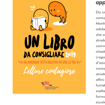
app
Da un
consi
Monfa
adole
che o
strad
coinv
chied
(raga
d’azi
consi
amato
affini
fumet
scelt
forma
scuole