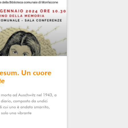
llesum. Un cuore
te
è morta ad Auschwitz nel 1943, a
o diario, composto da undici
 di cui uno è andato smarrito,
n solo una vibrante