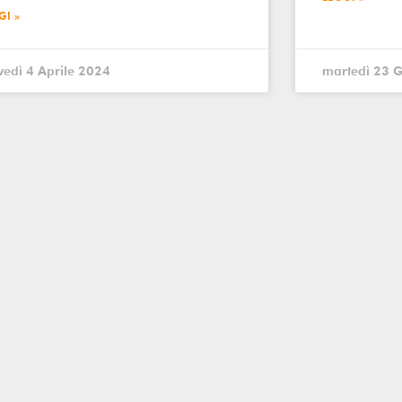
GI »
vedì 4 Aprile 2024
martedì 23 