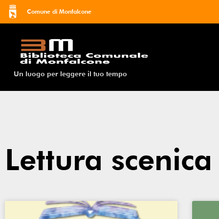
Comune di Monfalcone
Un luogo per leggere il tuo tempo
Lettura scenica