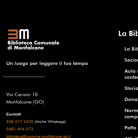
La Bi
La Bi
Sezio
Un luogo per leggere il tuo tempo
Aula 
confe
Storia
Via Ceriani 10
Dona
Monfalcone (GO)
Norm
Contatti
comp
338 377 2420
(Anche Whatsapp)
Patto 
0481 494 373
biblioteca@comune.monfalcone.go.it