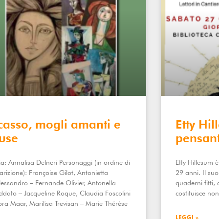
casso, mogli amanti e
Etty Hi
use
pensan
a: Annalisa Delneri Personaggi (in ordine di
Etty Hillesum 
rizione): Françoise Gilot, Antonietta
29 anni. Il su
lessandro – Fernande Olivier, Antonella
quaderni fitti,
ddato – Jacqueline Roque, Claudia Foscolini
costituisce no
ora Maar, Marilisa Trevisan – Marie Thérèse
LEGGI »