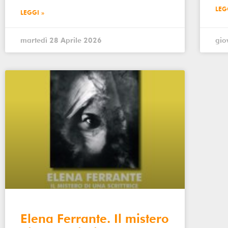
LEG
LEGGI »
martedì 28 Aprile 2026
gio
Elena Ferrante. Il mistero