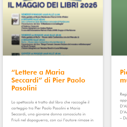
“Lettere a Maria
Pi
Seccardi” di Pier Paolo
m
Pasolini
Regi
appa
Lo spettacolo è tratto dal libro che raccoglie il
D’A
carteggio tra Pier Paolo Pasolini e Maria
D’A
Seccardi, una giovane donna conosciuta in
– D
Friuli nel dopoguerra, con cui l’autore rimase in