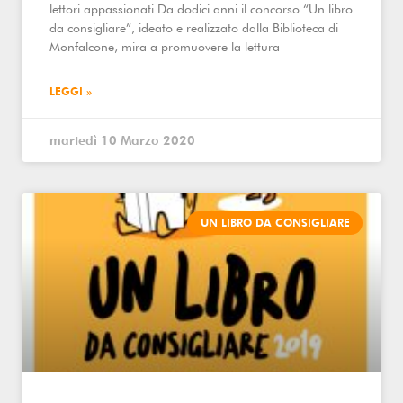
lettori appassionati Da dodici anni il concorso “Un libro
da consigliare”, ideato e realizzato dalla Biblioteca di
Monfalcone, mira a promuovere la lettura
LEGGI »
martedì 10 Marzo 2020
UN LIBRO DA CONSIGLIARE