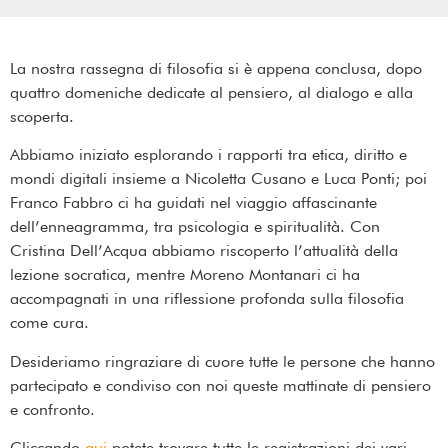
La nostra rassegna di filosofia si è appena conclusa, dopo
quattro domeniche dedicate al pensiero, al dialogo e alla
scoperta.
Abbiamo iniziato esplorando i rapporti tra etica, diritto e
mondi digitali insieme a Nicoletta Cusano e Luca Ponti; poi
Franco Fabbro ci ha guidati nel viaggio affascinante
dell’enneagramma, tra psicologia e spiritualità. Con
Cristina Dell’Acqua abbiamo riscoperto l’attualità della
lezione socratica, mentre Moreno Montanari ci ha
accompagnati in una riflessione profonda sulla filosofia
come cura.
Desideriamo ringraziare di cuore tutte le persone che hanno
partecipato e condiviso con noi queste mattinate di pensiero
e confronto.
Cliccando
qui
potete trovare tutte le registrazioni dei vari