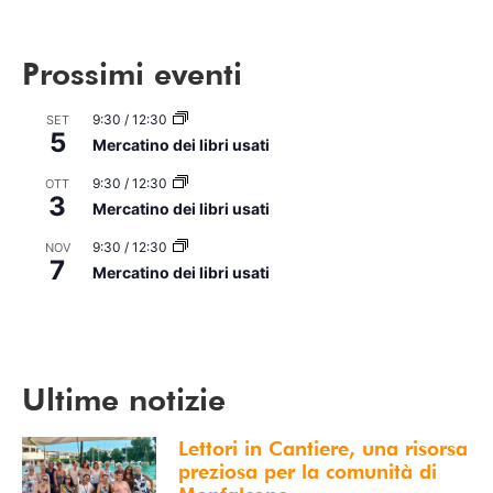
Prossimi eventi
9:30
/
12:30
SET
5
Mercatino dei libri usati
9:30
/
12:30
OTT
3
Mercatino dei libri usati
9:30
/
12:30
NOV
7
Mercatino dei libri usati
Vedi Calendario
Ultime notizie
Lettori in Cantiere, una risorsa
preziosa per la comunità di