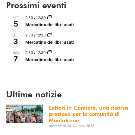
Prossimi eventi
9:30
/
12:30
SET
5
Mercatino dei libri usati
9:30
/
12:30
OTT
3
Mercatino dei libri usati
9:30
/
12:30
NOV
7
Mercatino dei libri usati
Vedi Calendario
Ultime notizie
Lettori in Cantiere, una risorsa
preziosa per la comunità di
Monfalcone
mercoledì 24 Giugno 2026