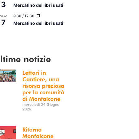
3
Mercatino dei libri usati
9:30
/
12:30
NOV
7
Mercatino dei libri usati
i Calendario
ltime notizie
Lettori in
Cantiere, una
risorsa preziosa
per la comunità
di Monfalcone
mercoledì 24 Giugno
2026
Ritorna
Monfalcone