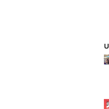
Ved
U