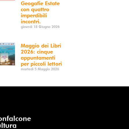
Geogafie Estate
con quattro
imperdibili
incontri.
giovedì 18 Giugno 2026
Maggio dei Libri
2026: cinque
appuntamenti
per piccoli lettori
martedì 5 Maggio 2026
nfalcone
ltura