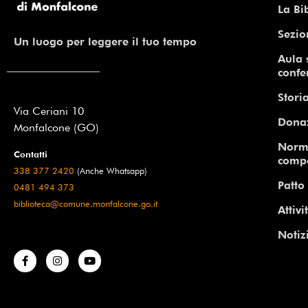
La Bi
Sezio
Un luogo per leggere il tuo tempo
Aula 
confe
Storia
Via Ceriani 10
Dona
Monfalcone (GO)
Norm
Contatti
comp
338 377 2420
(Anche Whatsapp)
Patto 
0481 494 373
biblioteca@comune.monfalcone.go.it
Attivi
Notiz