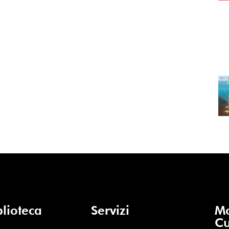
blioteca
Servizi
Mo
Cu