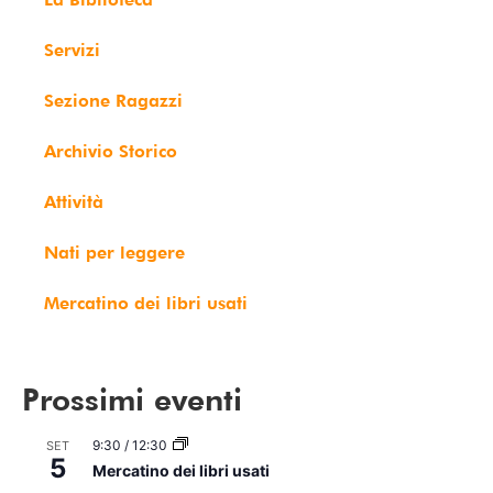
Servizi
Sezione Ragazzi
Archivio Storico
Attività
Nati per leggere
Mercatino dei libri usati
Prossimi eventi
9:30
/
12:30
SET
5
Mercatino dei libri usati