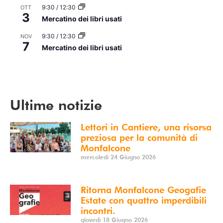
9:30
/
12:30
OTT
3
Mercatino dei libri usati
9:30
/
12:30
NOV
7
Mercatino dei libri usati
Vedi Calendario
Ultime notizie
Lettori in Cantiere, una risorsa
preziosa per la comunità di
Monfalcone
mercoledì 24 Giugno 2026
Ritorna Monfalcone Geogafie
Estate con quattro imperdibili
incontri.
giovedì 18 Giugno 2026