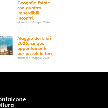
Geogafie Estate
con quattro
imperdibili
incontri.
giovedì 18 Giugno 2026
Maggio dei Libri
2026: cinque
appuntamenti
per piccoli lettori
martedì 5 Maggio 2026
nfalcone
ltura