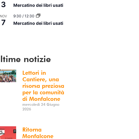
3
Mercatino dei libri usati
9:30
/
12:30
NOV
7
Mercatino dei libri usati
i Calendario
ltime notizie
Lettori in
Cantiere, una
risorsa preziosa
per la comunità
di Monfalcone
mercoledì 24 Giugno
2026
Ritorna
Monfalcone