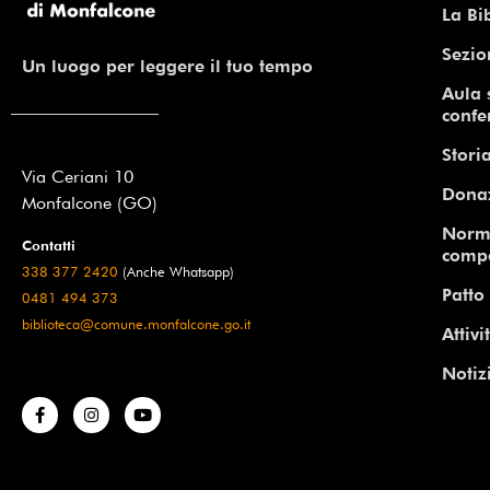
La Bi
Sezio
Un luogo per leggere il tuo tempo
Aula 
confe
Storia
Via Ceriani 10
Dona
Monfalcone (GO)
Norm
Contatti
comp
338 377 2420
(Anche Whatsapp)
Patto 
0481 494 373
biblioteca@comune.monfalcone.go.it
Attivi
Notiz