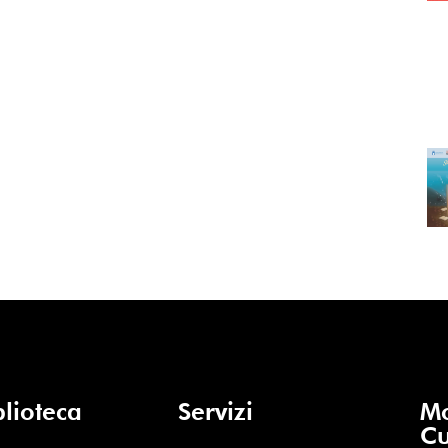
blioteca
Servizi
Mo
Cu