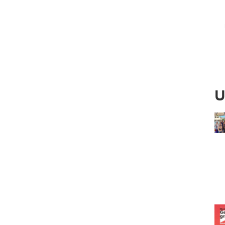
Ved
U