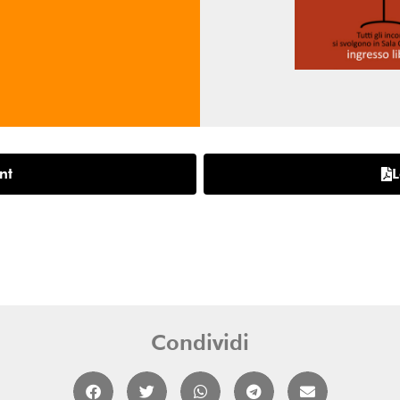
nt
L
Condividi