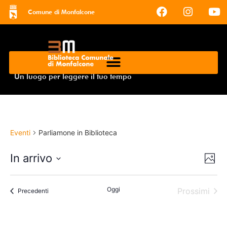
Comune di Monfalcone
Un luogo per leggere il tuo tempo
Eventi
Parliamone in Biblioteca
Vis
Ev
In arrivo
Foto
Select
Vi
Na
date.
Na
Oggi
Even
Prossimi
Eventi
Precedenti