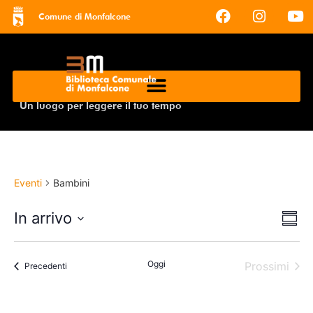
Comune di Monfalcone
Un luogo per leggere il tuo tempo
Eventi
Bambini
Vis
Ev
In arrivo
Somm
Select
Vi
Na
date.
Na
Oggi
Even
Prossimi
Eventi
Precedenti