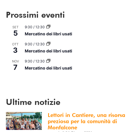
Prossimi eventi
9:30
/
12:30
SET
5
Mercatino dei libri usati
9:30
/
12:30
OTT
3
Mercatino dei libri usati
9:30
/
12:30
NOV
7
Mercatino dei libri usati
Vedi Calendario
Ultime notizie
Lettori in Cantiere, una risorsa
preziosa per la comunità di
Monfalcone