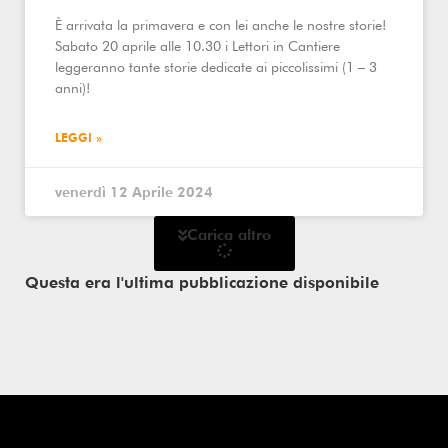
È arrivata la primavera e con lei anche le nostre storie!
Sabato 20 aprile alle 10.30 i Lettori in Cantiere
leggeranno tante storie dedicate ai piccolissimi (1 – 3
anni)!
LEGGI »
venerdì 12 Aprile 2024
Carica altro
Questa era l'ultima pubblicazione disponibile