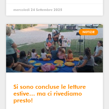
mercoledì 24 Settembre 2025
NOTIZIE
Si sono concluse le letture
estive… ma ci rivediamo
presto!