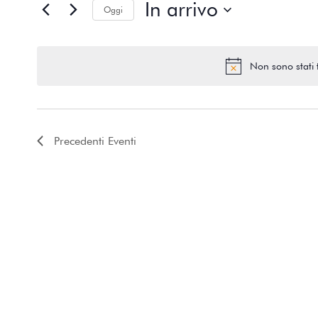
In arrivo
Oggi
Select
date.
Non sono stati tr
Not
Precedenti
Eventi