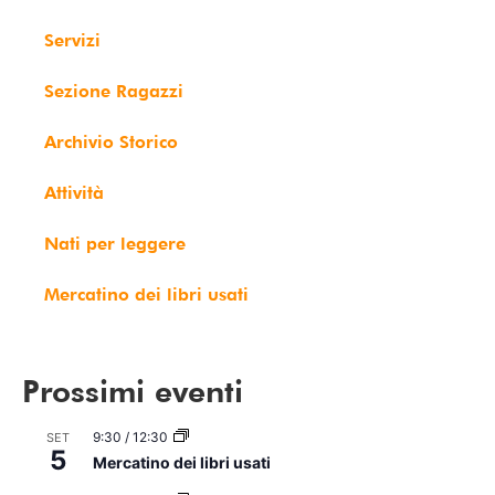
Servizi
Sezione Ragazzi
Archivio Storico
Attività
Nati per leggere
Mercatino dei libri usati
Prossimi eventi
9:30
/
12:30
SET
5
Mercatino dei libri usati