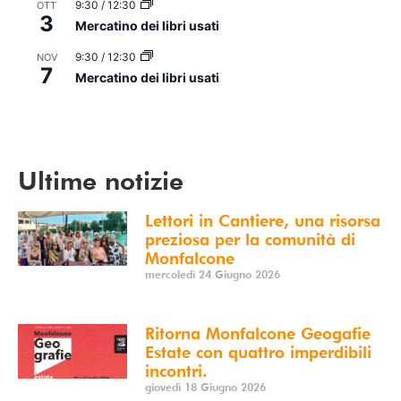
9:30
/
12:30
OTT
3
Mercatino dei libri usati
9:30
/
12:30
NOV
7
Mercatino dei libri usati
Vedi Calendario
Ultime notizie
Lettori in Cantiere, una risorsa
preziosa per la comunità di
Monfalcone
mercoledì 24 Giugno 2026
Ritorna Monfalcone Geogafie
Estate con quattro imperdibili
incontri.
giovedì 18 Giugno 2026