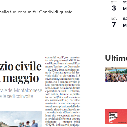
9:
OTT
3
Me
 nella tua comunità! Condividi questa
9:
NOV
7
Me
Vedi Calend
Ultim