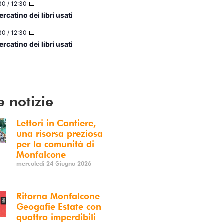
30
/
12:30
rcatino dei libri usati
30
/
12:30
rcatino dei libri usati
ario
e notizie
Lettori in Cantiere,
una risorsa preziosa
per la comunità di
Monfalcone
mercoledì 24 Giugno 2026
Ritorna Monfalcone
Geogafie Estate con
quattro imperdibili