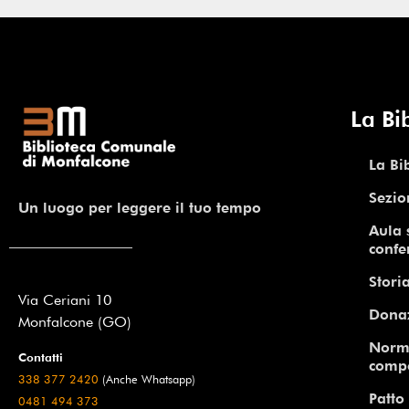
La Bi
La Bi
Sezio
Un luogo per leggere il tuo tempo
Aula 
confe
Storia
Via Ceriani 10
Dona
Monfalcone (GO)
Norm
Contatti
comp
338 377 2420
(Anche Whatsapp)
Patto 
0481 494 373