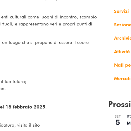
Servizi
li enti culturali come luoghi di incontro, scambio
rtuali, e rappresentano veri e propri punti di
Sezion
Archivi
, un luogo che si propone di essere il cuore
Attività
Nati pe
Mercati
l tuo futuro;
po.
Pross
del 18 febbraio 2025
.
9:
SET
5
Me
tura, visita il sito