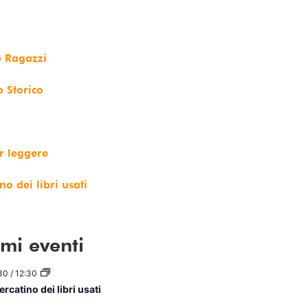
e Ragazzi
o Storico
r leggere
no dei libri usati
imi eventi
30
/
12:30
rcatino dei libri usati