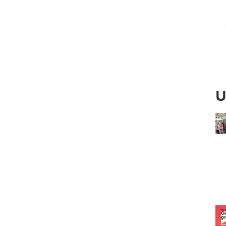
Ved
U