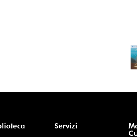
blioteca
Servizi
Mo
Cu