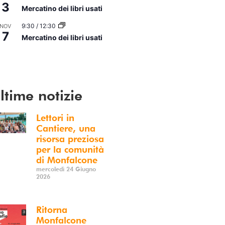
3
Mercatino dei libri usati
9:30
/
12:30
NOV
7
Mercatino dei libri usati
i Calendario
ltime notizie
Lettori in
Cantiere, una
risorsa preziosa
per la comunità
di Monfalcone
mercoledì 24 Giugno
2026
Ritorna
Monfalcone