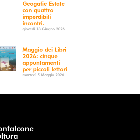
Geogafie Estate
con quattro
imperdibili
incontri.
giovedì 18 Giugno 2026
Maggio dei Libri
2026: cinque
appuntamenti
per piccoli lettori
martedì 5 Maggio 2026
nfalcone
ltura