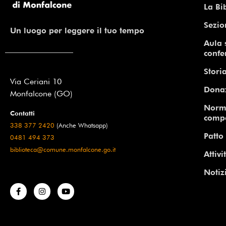
La Bi
Sezio
Un luogo per leggere il tuo tempo
Aula 
confe
Storia
Via Ceriani 10
Dona
Monfalcone (GO)
Norm
Contatti
comp
338 377 2420
(Anche Whatsapp)
Patto 
0481 494 373
biblioteca@comune.monfalcone.go.it
Attivi
Notiz