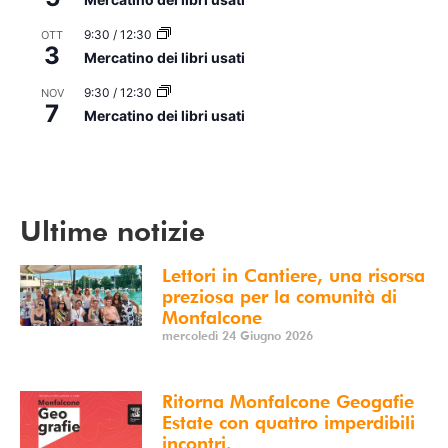
9:30
/
12:30
OTT
3
Mercatino dei libri usati
9:30
/
12:30
NOV
7
Mercatino dei libri usati
Vedi Calendario
Ultime notizie
Lettori in Cantiere, una risorsa
preziosa per la comunità di
Monfalcone
mercoledì 24 Giugno 2026
Ritorna Monfalcone Geogafie
Estate con quattro imperdibili
incontri.