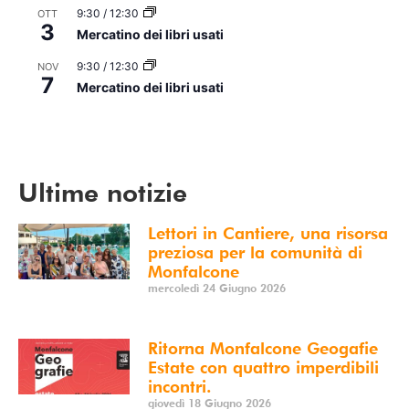
9:30
/
12:30
OTT
3
Mercatino dei libri usati
9:30
/
12:30
NOV
7
Mercatino dei libri usati
Vedi Calendario
Ultime notizie
Lettori in Cantiere, una risorsa
preziosa per la comunità di
Monfalcone
mercoledì 24 Giugno 2026
Ritorna Monfalcone Geogafie
Estate con quattro imperdibili
incontri.
giovedì 18 Giugno 2026