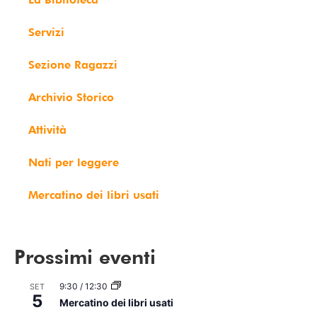
Servizi
Sezione Ragazzi
Archivio Storico
Attività
Nati per leggere
Mercatino dei libri usati
Prossimi eventi
9:30
/
12:30
SET
5
Mercatino dei libri usati