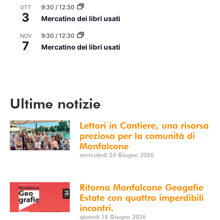
9:30
/
12:30
OTT
3
Mercatino dei libri usati
9:30
/
12:30
NOV
7
Mercatino dei libri usati
Vedi Calendario
Ultime notizie
Lettori in Cantiere, una risorsa
preziosa per la comunità di
Monfalcone
mercoledì 24 Giugno 2026
Ritorna Monfalcone Geogafie
Estate con quattro imperdibili
incontri.
giovedì 18 Giugno 2026