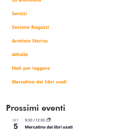
Servizi
Sezione Ragazzi
Archivio Storico
Attività
Nati per leggere
Mercatino dei libri usati
Prossimi eventi
9:30
/
12:30
SET
5
Mercatino dei libri usati