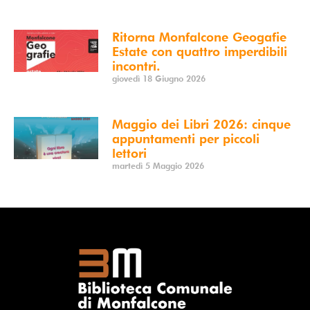
Ritorna Monfalcone Geogafie
Estate con quattro imperdibili
incontri.
giovedì 18 Giugno 2026
Maggio dei Libri 2026: cinque
appuntamenti per piccoli
lettori
martedì 5 Maggio 2026