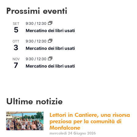
Prossimi eventi
9:30
/
12:30
SET
5
Mercatino dei libri usati
9:30
/
12:30
OTT
3
Mercatino dei libri usati
9:30
/
12:30
NOV
7
Mercatino dei libri usati
Vedi Calendario
Ultime notizie
Lettori in Cantiere, una risorsa
preziosa per la comunità di
Monfalcone
mercoledì 24 Giugno 2026