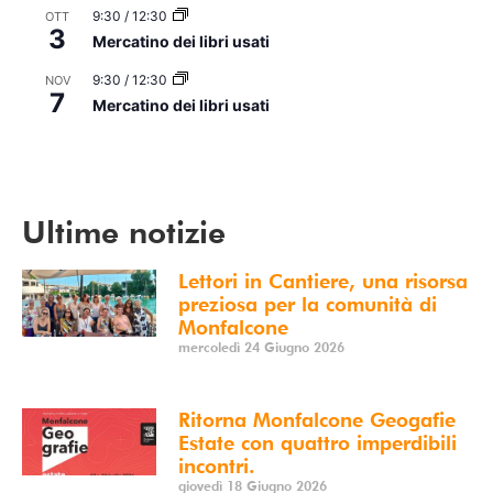
9:30
/
12:30
OTT
3
Mercatino dei libri usati
9:30
/
12:30
NOV
7
Mercatino dei libri usati
Vedi Calendario
Ultime notizie
Lettori in Cantiere, una risorsa
preziosa per la comunità di
Monfalcone
mercoledì 24 Giugno 2026
Ritorna Monfalcone Geogafie
Estate con quattro imperdibili
incontri.
giovedì 18 Giugno 2026