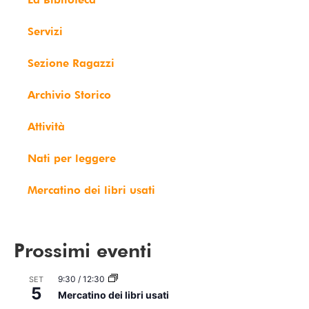
Servizi
Sezione Ragazzi
Archivio Storico
Attività
Nati per leggere
Mercatino dei libri usati
Prossimi eventi
9:30
/
12:30
SET
5
Mercatino dei libri usati