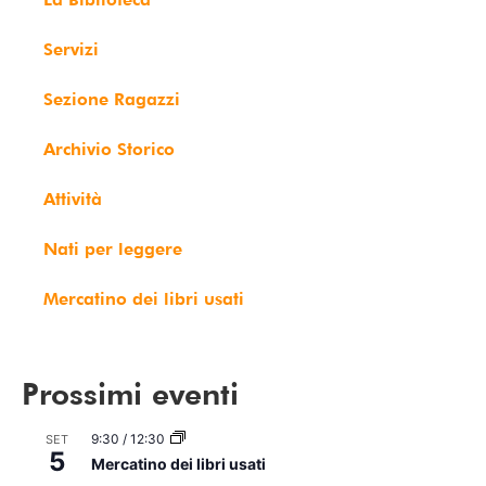
Servizi
Sezione Ragazzi
Archivio Storico
Attività
Nati per leggere
Mercatino dei libri usati
Prossimi eventi
9:30
/
12:30
SET
5
Mercatino dei libri usati