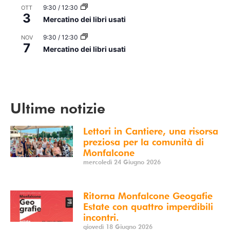
9:30
/
12:30
OTT
3
Mercatino dei libri usati
9:30
/
12:30
NOV
7
Mercatino dei libri usati
Vedi Calendario
Ultime notizie
Lettori in Cantiere, una risorsa
preziosa per la comunità di
Monfalcone
mercoledì 24 Giugno 2026
Ritorna Monfalcone Geogafie
Estate con quattro imperdibili
incontri.
giovedì 18 Giugno 2026