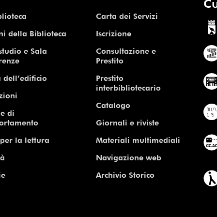
Cu
blioteca
Carta dei Servizi
ni della Biblioteca
Iscrizione
studio e Sala
Consultazione e
renze
Prestito
 dell’edificio
Prestito
interbibliotecario
zioni
Catalogo
e di
ortamento
Giornali e riviste
per la lettura
Materiali multimediali
tà
Navigazione web
ie
Archivio Storico