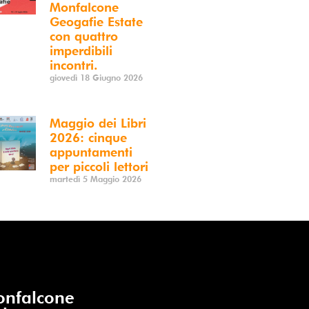
Monfalcone
Geogafie Estate
con quattro
imperdibili
incontri.
giovedì 18 Giugno 2026
Maggio dei Libri
2026: cinque
appuntamenti
per piccoli lettori
martedì 5 Maggio 2026
nfalcone