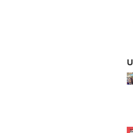
Ved
U