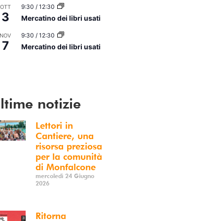
9:30
/
12:30
OTT
3
Mercatino dei libri usati
9:30
/
12:30
NOV
7
Mercatino dei libri usati
i Calendario
ltime notizie
Lettori in
Cantiere, una
risorsa preziosa
per la comunità
di Monfalcone
mercoledì 24 Giugno
2026
Ritorna