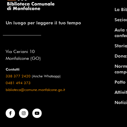
La Bi
Sezio
Un luogo per leggere il tuo tempo
Aula 
confe
Storia
Via Ceriani 10
Dona
Monfalcone (GO)
Norm
Contatti
comp
338 377 2420
(Anche Whatsapp)
Patto 
0481 494 373
biblioteca@comune.monfalcone.go.it
Attivi
Notiz