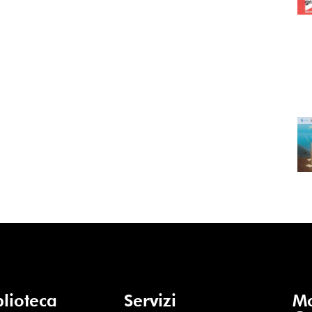
blioteca
Servizi
Mo