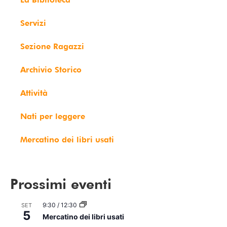
Servizi
Sezione Ragazzi
Archivio Storico
Attività
Nati per leggere
Mercatino dei libri usati
Prossimi eventi
9:30
/
12:30
SET
5
Mercatino dei libri usati