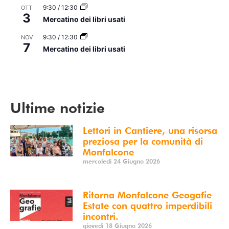
9:30
/
12:30
OTT
3
Mercatino dei libri usati
9:30
/
12:30
NOV
7
Mercatino dei libri usati
Vedi Calendario
Ultime notizie
Lettori in Cantiere, una risorsa
preziosa per la comunità di
Monfalcone
mercoledì 24 Giugno 2026
Ritorna Monfalcone Geogafie
Estate con quattro imperdibili
incontri.
giovedì 18 Giugno 2026