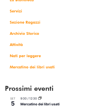
Servizi
Sezione Ragazzi
Archivio Storico
Attività
Nati per leggere
Mercatino dei libri usati
Prossimi eventi
9:30
/
12:30
SET
5
Mercatino dei libri usati