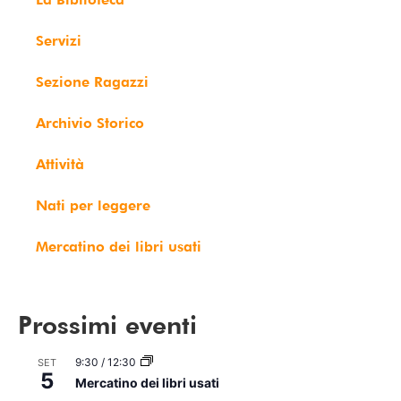
Servizi
Sezione Ragazzi
Archivio Storico
Attività
Nati per leggere
Mercatino dei libri usati
Prossimi eventi
9:30
/
12:30
SET
5
Mercatino dei libri usati