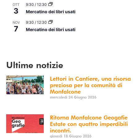
9:30
/
12:30
OTT
3
Mercatino dei libri usati
9:30
/
12:30
NOV
7
Mercatino dei libri usati
Vedi Calendario
Ultime notizie
Lettori in Cantiere, una risorsa
preziosa per la comunità di
Monfalcone
mercoledì 24 Giugno 2026
Ritorna Monfalcone Geogafie
Estate con quattro imperdibili
incontri.
giovedì 18 Giugno 2026