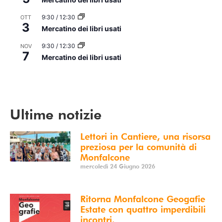
9:30
/
12:30
OTT
3
Mercatino dei libri usati
9:30
/
12:30
NOV
7
Mercatino dei libri usati
Vedi Calendario
Ultime notizie
Lettori in Cantiere, una risorsa
preziosa per la comunità di
Monfalcone
mercoledì 24 Giugno 2026
Ritorna Monfalcone Geogafie
Estate con quattro imperdibili
incontri.