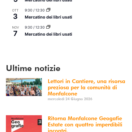
9:30
/
12:30
OTT
3
Mercatino dei libri usati
9:30
/
12:30
NOV
7
Mercatino dei libri usati
Vedi Calendario
Ultime notizie
Lettori in Cantiere, una risorsa
preziosa per la comunità di
Monfalcone
mercoledì 24 Giugno 2026
Ritorna Monfalcone Geogafie
Estate con quattro imperdibili
incontri.