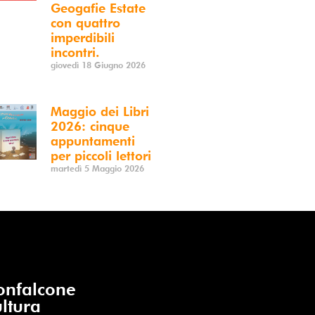
Geogafie Estate
con quattro
imperdibili
incontri.
giovedì 18 Giugno 2026
Maggio dei Libri
2026: cinque
appuntamenti
per piccoli lettori
martedì 5 Maggio 2026
nfalcone
ltura