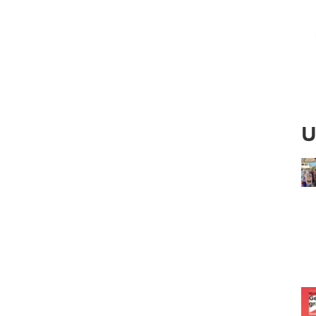
Ved
U