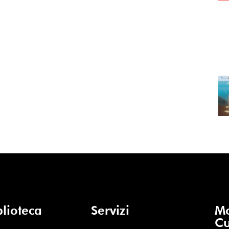
blioteca
Servizi
Mo
Cu