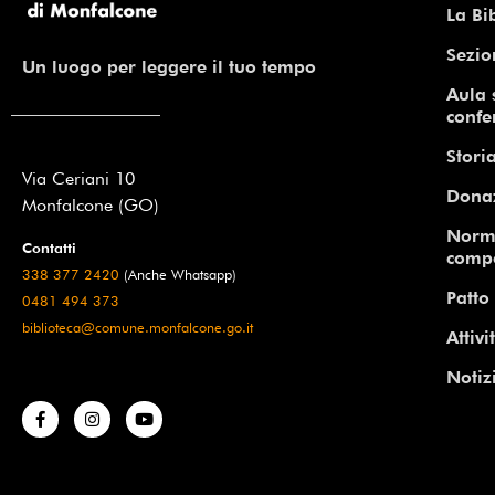
La Bi
Sezio
Un luogo per leggere il tuo tempo
Aula 
confe
Storia
Via Ceriani 10
Dona
Monfalcone (GO)
Norm
Contatti
comp
338 377 2420
(Anche Whatsapp)
Patto 
0481 494 373
biblioteca@comune.monfalcone.go.it
Attivi
Notiz