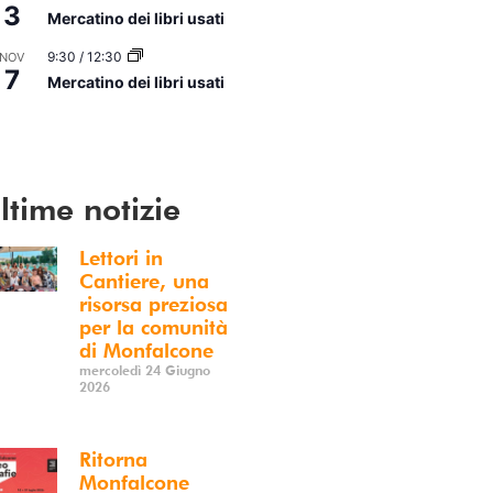
3
Mercatino dei libri usati
9:30
/
12:30
NOV
7
Mercatino dei libri usati
i Calendario
ltime notizie
Lettori in
Cantiere, una
risorsa preziosa
per la comunità
di Monfalcone
mercoledì 24 Giugno
2026
Ritorna
Monfalcone