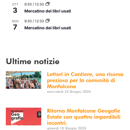
9:30
/
12:30
OTT
3
Mercatino dei libri usati
9:30
/
12:30
NOV
7
Mercatino dei libri usati
Vedi Calendario
Ultime notizie
Lettori in Cantiere, una risorsa
preziosa per la comunità di
Monfalcone
mercoledì 24 Giugno 2026
Ritorna Monfalcone Geogafie
Estate con quattro imperdibili
incontri.
giovedì 18 Giugno 2026