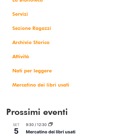
Servizi
Sezione Ragazzi
Archivio Storico
Attività
Nati per leggere
Mercatino dei libri usati
Prossimi eventi
9:30
/
12:30
SET
5
Mercatino dei libri usati