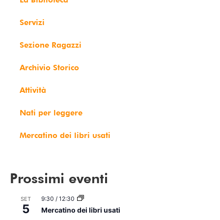
Servizi
Sezione Ragazzi
Archivio Storico
Attività
Nati per leggere
Mercatino dei libri usati
Prossimi eventi
9:30
/
12:30
SET
5
Mercatino dei libri usati