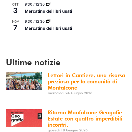
9:30
/
12:30
OTT
3
Mercatino dei libri usati
9:30
/
12:30
NOV
7
Mercatino dei libri usati
Vedi Calendario
Ultime notizie
Lettori in Cantiere, una risorsa
preziosa per la comunità di
Monfalcone
mercoledì 24 Giugno 2026
Ritorna Monfalcone Geogafie
Estate con quattro imperdibili
incontri.
giovedì 18 Giugno 2026