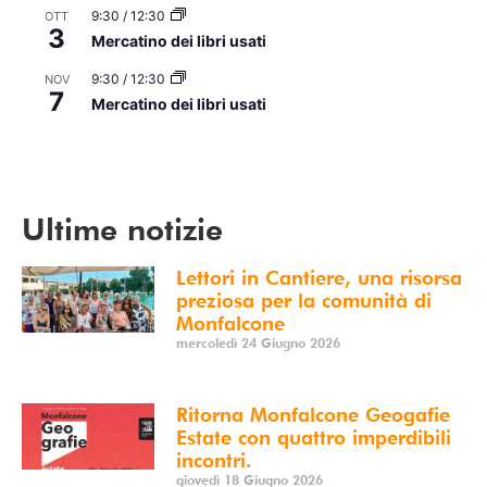
9:30
/
12:30
OTT
3
Mercatino dei libri usati
9:30
/
12:30
NOV
7
Mercatino dei libri usati
Vedi Calendario
Ultime notizie
Lettori in Cantiere, una risorsa
preziosa per la comunità di
Monfalcone
mercoledì 24 Giugno 2026
Ritorna Monfalcone Geogafie
Estate con quattro imperdibili
incontri.
giovedì 18 Giugno 2026