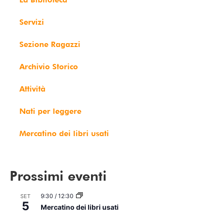
Servizi
Sezione Ragazzi
Archivio Storico
Attività
Nati per leggere
Mercatino dei libri usati
Prossimi eventi
9:30
/
12:30
SET
5
Mercatino dei libri usati