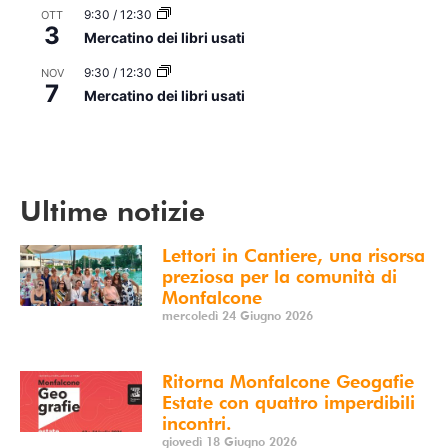
9:30
/
12:30
OTT
3
Mercatino dei libri usati
9:30
/
12:30
NOV
7
Mercatino dei libri usati
Vedi Calendario
Ultime notizie
Lettori in Cantiere, una risorsa
preziosa per la comunità di
Monfalcone
mercoledì 24 Giugno 2026
Ritorna Monfalcone Geogafie
Estate con quattro imperdibili
incontri.
giovedì 18 Giugno 2026