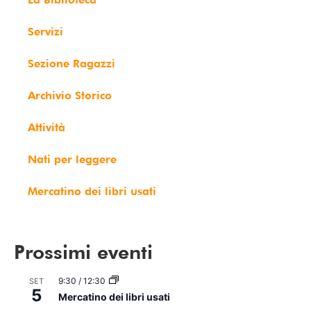
Servizi
Sezione Ragazzi
Archivio Storico
Attività
Nati per leggere
Mercatino dei libri usati
Prossimi eventi
9:30
/
12:30
SET
5
Mercatino dei libri usati