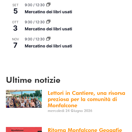
9:30
/
12:30
SET
5
Mercatino dei libri usati
9:30
/
12:30
OTT
3
Mercatino dei libri usati
9:30
/
12:30
NOV
7
Mercatino dei libri usati
Vedi Calendario
Ultime notizie
Lettori in Cantiere, una risorsa
preziosa per la comunità di
Monfalcone
mercoledì 24 Giugno 2026
Ritorna Monfalcone Geogafie