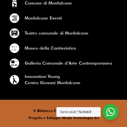
Comune di Monfalcone
Monfalcone Eventi
Teatro comunale di Monfalcone
Museo della Cantieristica
Galleria Comunale d’Arte Contemporanea
Innovation Young
Centro Giovani Monfalcone
© Biblioteca Comunale di Monfalcone
Serve aiuto?
Scrivici!
Progetto e Sviluppo: Media Technologies Srl