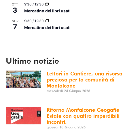
9:30
/
12:30
OTT
3
Mercatino dei libri usati
9:30
/
12:30
NOV
7
Mercatino dei libri usati
Vedi Calendario
Ultime notizie
Lettori in Cantiere, una risorsa
preziosa per la comunità di
Monfalcone
mercoledì 24 Giugno 2026
Ritorna Monfalcone Geogafie
Estate con quattro imperdibili
incontri.
giovedì 18 Giugno 2026