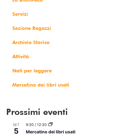
Servizi
Sezione Ragazzi
Archivio Storico
Attività
Nati per leggere
Mercatino dei libri usati
Prossimi eventi
9:30
/
12:30
SET
5
Mercatino dei libri usati