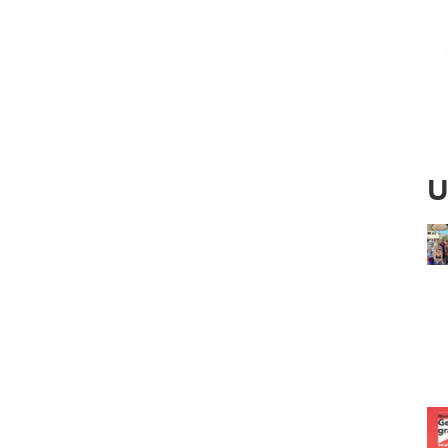
Ved
U