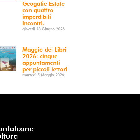
Geogafie Estate
con quattro
imperdibili
incontri.
giovedì 18 Giugno 2026
Maggio dei Libri
2026: cinque
appuntamenti
per piccoli lettori
martedì 5 Maggio 2026
nfalcone
ltura