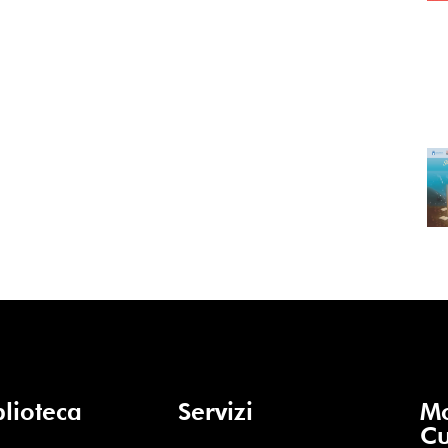
blioteca
Servizi
Mo
Cu