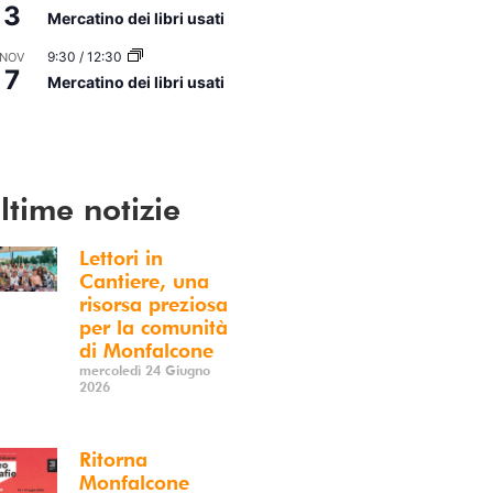
3
Mercatino dei libri usati
9:30
/
12:30
NOV
7
Mercatino dei libri usati
i Calendario
ltime notizie
Lettori in
Cantiere, una
risorsa preziosa
per la comunità
di Monfalcone
mercoledì 24 Giugno
2026
Ritorna
Monfalcone