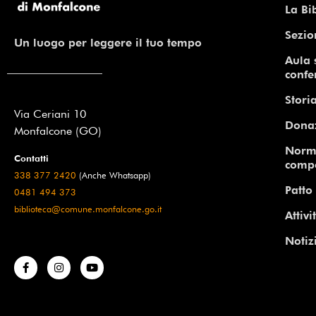
La Bi
Sezio
Un luogo per leggere il tuo tempo
Aula 
confe
Storia
Via Ceriani 10
Dona
Monfalcone (GO)
Norm
Contatti
comp
338 377 2420
(Anche Whatsapp)
Patto 
0481 494 373
biblioteca@comune.monfalcone.go.it
Attivi
Notiz