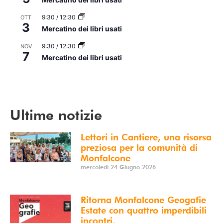
9:30
/
12:30
OTT
3
Mercatino dei libri usati
9:30
/
12:30
NOV
7
Mercatino dei libri usati
Vedi Calendario
Ultime notizie
Lettori in Cantiere, una risorsa
preziosa per la comunità di
Monfalcone
mercoledì 24 Giugno 2026
Ritorna Monfalcone Geogafie
Estate con quattro imperdibili
incontri.