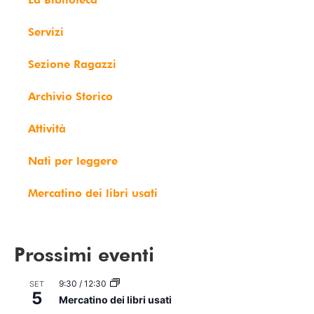
Servizi
Sezione Ragazzi
Archivio Storico
Attività
Nati per leggere
Mercatino dei libri usati
Prossimi eventi
9:30
/
12:30
SET
5
Mercatino dei libri usati