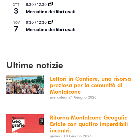
9:30
/
12:30
OTT
3
Mercatino dei libri usati
9:30
/
12:30
NOV
7
Mercatino dei libri usati
Vedi Calendario
Ultime notizie
Lettori in Cantiere, una risorsa
preziosa per la comunità di
Monfalcone
mercoledì 24 Giugno 2026
Ritorna Monfalcone Geogafie
Estate con quattro imperdibili
incontri.
giovedì 18 Giugno 2026