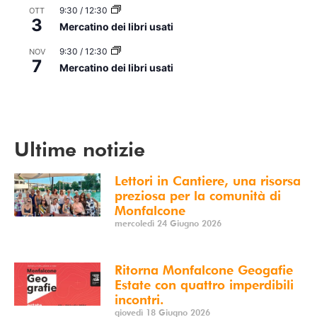
9:30
/
12:30
OTT
3
Mercatino dei libri usati
9:30
/
12:30
NOV
7
Mercatino dei libri usati
Vedi Calendario
Ultime notizie
Lettori in Cantiere, una risorsa
preziosa per la comunità di
Monfalcone
mercoledì 24 Giugno 2026
Ritorna Monfalcone Geogafie
Estate con quattro imperdibili
incontri.
giovedì 18 Giugno 2026