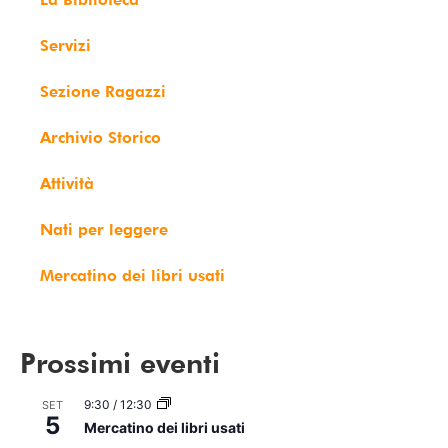
Servizi
Sezione Ragazzi
Archivio Storico
Attività
Nati per leggere
Mercatino dei libri usati
Prossimi eventi
9:30
/
12:30
SET
5
Mercatino dei libri usati