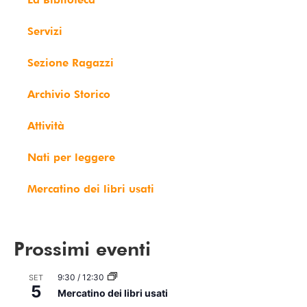
Servizi
Sezione Ragazzi
Archivio Storico
Attività
Nati per leggere
Mercatino dei libri usati
Prossimi eventi
9:30
/
12:30
SET
5
Mercatino dei libri usati