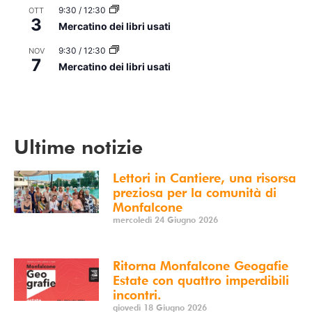
9:30
/
12:30
OTT
3
Mercatino dei libri usati
9:30
/
12:30
NOV
7
Mercatino dei libri usati
Vedi Calendario
Ultime notizie
Lettori in Cantiere, una risorsa
preziosa per la comunità di
Monfalcone
mercoledì 24 Giugno 2026
Ritorna Monfalcone Geogafie
Estate con quattro imperdibili
incontri.
giovedì 18 Giugno 2026