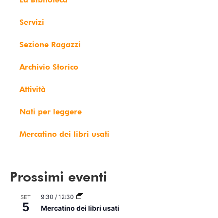
Servizi
Sezione Ragazzi
Archivio Storico
Attività
Nati per leggere
Mercatino dei libri usati
Prossimi eventi
9:30
/
12:30
SET
5
Mercatino dei libri usati