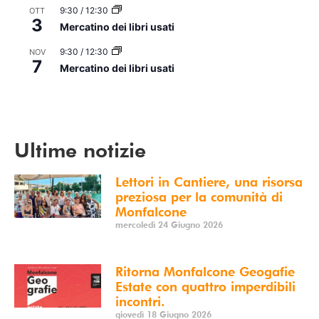
9:30
/
12:30
OTT
3
Mercatino dei libri usati
9:30
/
12:30
NOV
7
Mercatino dei libri usati
Vedi Calendario
Ultime notizie
Lettori in Cantiere, una risorsa
preziosa per la comunità di
Monfalcone
mercoledì 24 Giugno 2026
Ritorna Monfalcone Geogafie
Estate con quattro imperdibili
incontri.
giovedì 18 Giugno 2026