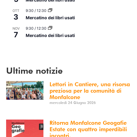
9:30
/
12:30
OTT
3
Mercatino dei libri usati
9:30
/
12:30
NOV
7
Mercatino dei libri usati
Vedi Calendario
Ultime notizie
Lettori in Cantiere, una risorsa
preziosa per la comunità di
Monfalcone
mercoledì 24 Giugno 2026
Ritorna Monfalcone Geogafie
Estate con quattro imperdibili
incontri.