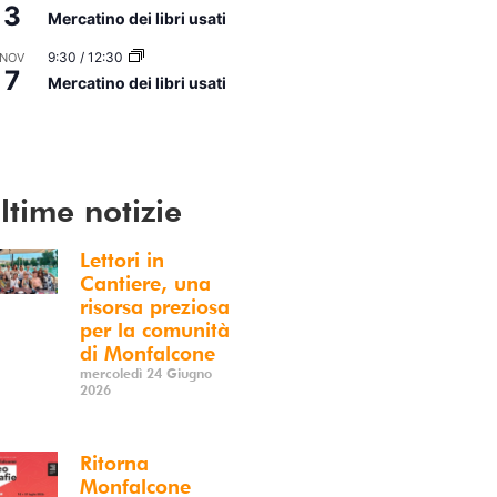
3
Mercatino dei libri usati
9:30
/
12:30
NOV
7
Mercatino dei libri usati
i Calendario
ltime notizie
Lettori in
Cantiere, una
risorsa preziosa
per la comunità
di Monfalcone
mercoledì 24 Giugno
2026
Ritorna
Monfalcone