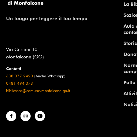
La Bi
Sezio
Un luogo per leggere il tuo tempo
Aula 
confe
Storia
Via Ceriani 10
Dona
Monfalcone (GO)
Norm
Contatti
comp
338 377 2420
(Anche Whatsapp)
Patto 
0481 494 373
biblioteca@comune.monfalcone.go.it
Attivi
Notiz