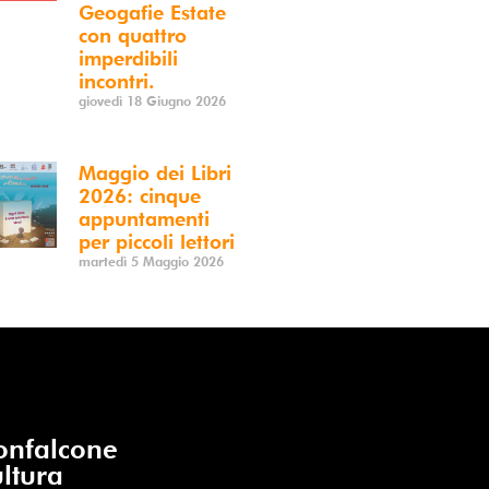
Geogafie Estate
con quattro
imperdibili
incontri.
giovedì 18 Giugno 2026
Maggio dei Libri
2026: cinque
appuntamenti
per piccoli lettori
martedì 5 Maggio 2026
nfalcone
ltura