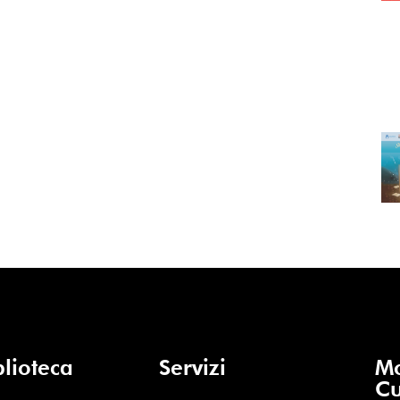
blioteca
Servizi
Mo
Cu