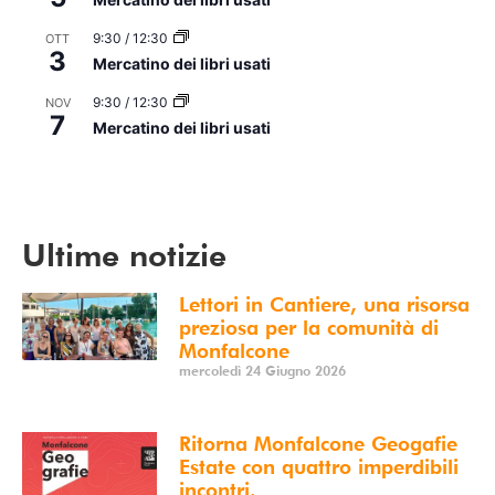
9:30
/
12:30
OTT
3
Mercatino dei libri usati
9:30
/
12:30
NOV
7
Mercatino dei libri usati
Vedi Calendario
Ultime notizie
Lettori in Cantiere, una risorsa
preziosa per la comunità di
Monfalcone
mercoledì 24 Giugno 2026
Ritorna Monfalcone Geogafie
Estate con quattro imperdibili
incontri.